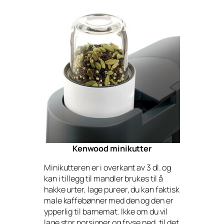
Kenwood minikutter
Minikutteren er i overkant av 3 dl. og
kan i tillegg til mandler brukes til å
hakke urter, lage pureer, du kan faktisk
male kaffebønner med den og den er
ypperlig til barnemat. Ikke om du vil
lage stor porsjoner og fryse ned, til det