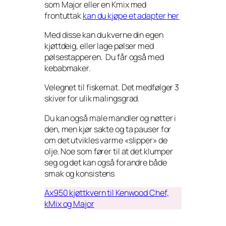
som Major eller en Kmix med
frontuttak
kan du kjøpe et adapter her
Med disse kan du kverne din egen
kjøttdeig, eller lage pølser med
pølsestapperen. Du får også med
kebabmaker.
Velegnet til fiskemat. Det medfølger 3
skiver for ulik malingsgrad.
Du kan også male mandler og nøtter i
den, men kjør sakte og ta pauser for
om det utvikles varme «slipper» de
olje. Noe som fører til at det klumper
seg og det kan også forandre både
smak og konsistens
Ax950 kjøttkvern til Kenwood Chef,
kMix og Major